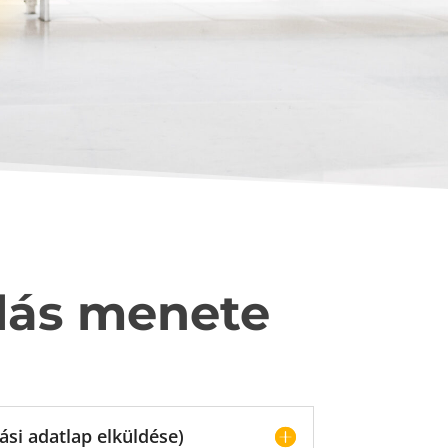
lás menete
lási adatlap elküldése)