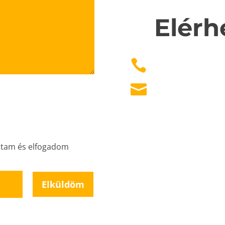
Elérh


stam és elfogadom
Elküldöm