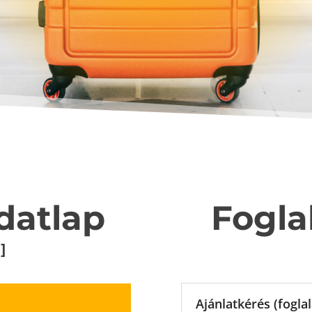
datlap
Fogla
]
Ajánlatkérés (fogla