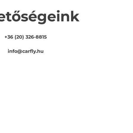
etőségeink
+36 (20) 326-8815
info@carfly.hu