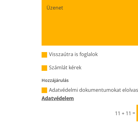
Visszaútra is foglalok
Számlát kérek
Hozzájárulás
Adatvédelmi dokumentumokat elolva
Adatvédelem
=
11 + 11