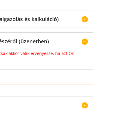
aigazolás és kalkuláció)
észéről (üzenetben)
csak akkor válik érvényessé, ha azt Ön