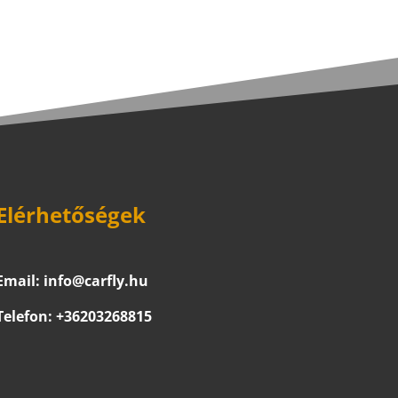
Elérhetőségek
Email:
info@carfly.hu
Telefon:
+36203268815