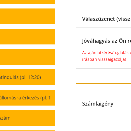
Válaszüzenet (vissz
Jóváhagyás az Ön r
Az ajánlatkérés/foglalás 
írásban visszaigazolja!
Számlaigény